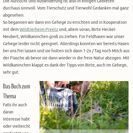
Die Aufzucht und Auswilderung ist also in einigen Gebieten
durchaus sinnvoll. Vom Tierschutz und Tierwohl Gedanken mal ganz
abgesehen.
So begannen wir dann ein Gehege zu errichten und in Kooperation
mit dem
Wildtierheim Preetz
und, allem voran, Birte Heckel-
Neubert, Wildkaninchen groß zu ziehen. Für Feldhasen war unser
Gehege leider nicht geeignet. Allerdings konnten wir bereits Hasen
bei uns frei lassen und sie holten sich dann 1-2x / Tag noch Milch aus
der Flasche ab bevor sie dann wieder in die freie Natur abzogen. Mit
Wildkaninchen klappt es dank der Tipps von Birte, auch im Gehege,
sehr gut.
Das Buch zum
Thema
Falls ihr auch
daran
Interesse habt
oder vielleicht