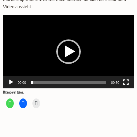
Video aussieht.
Video-
Player
00:00
00:50
Mit anderen teilen: