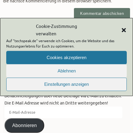
die nächste Kommentierung in diesem Browser speichern.
Cookie-Zustimmung
Diese Website verwendet Akismet, um Spam zu reduzieren.
Erfahre,
wie deine Kommentardaten verarbeitet werden.
verwalten
Auf "techspeak.de" verwende ich Cookies, um die Website und das
Nutzungserlebnis für Euch zu optimieren.
Cookies akzeptieren
Ablehnen
Blog via E-Mail abonnieren
Einstellungen anzeigen
Gib deine E-Mail-Adresse an, um diesen Blog zu abonnieren und
Benachrichtigungen über neue Beiträge via E-Mail zu erhalten.
Die E-Mail Adresse wird nicht an Dritte weitergegeben!
E-
Mail-
Adresse
Abonnieren