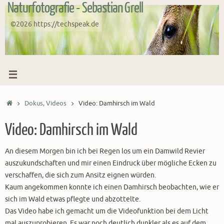
Naturfotografie - Sebastian Grell
Zum
Inhalt
©2026 https://techspeak.de
springen
Start
Dokus, Videos
Video: Damhirsch im Wald
Video: Damhirsch im Wald
An diesem Morgen bin ich bei Regen los um ein Damwild Revier
auszukundschaften und mir einen Eindruck über mögliche Ecken zu
verschaffen, die sich zum Ansitz eignen würden.
Kaum angekommen konnte ich einen Damhirsch beobachten, wie er
sich im Wald etwas pflegte und abzottelte.
Das Video habe ich gemacht um die Videofunktion bei dem Licht
mal auszuprobieren. Es war noch deutlich dunkler als es auf dem