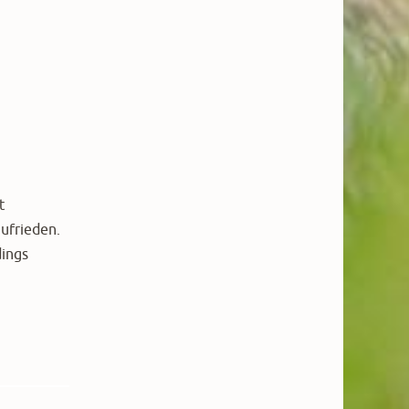
t
zufrieden.
dings