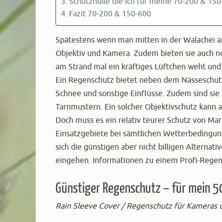
Schutzhülle die ich für meine 70-200 & 1
Fazit 70-200 & 150-600
Spätestens wenn man mitten in der Walachei a
Objektiv und Kamera. Zudem bieten sie auch n
am Strand mal ein kräftiges Lüftchen weht u
Ein Regenschutz bietet neben dem Nässeschutz
Schnee und sonstige Einflüsse. Zudem sind sie 
Tarnmustern. Ein solcher Objektivschutz kann a
Doch muss es ein relativ teurer Schutz von Ma
Einsatzgebiete bei sämtlichen Wetterbedingung
sich die günstigen aber nicht billigen Alternat
eingehen. Informationen zu einem Profi-Regens
Günstiger Regenschutz – für mein 
Rain Sleeve Cover / Regenschutz für Kameras 