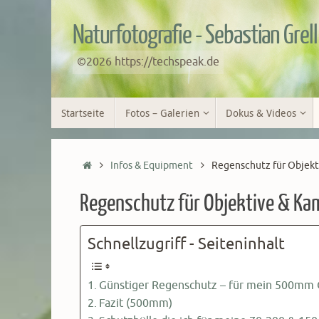
Zum
Inhalt
Naturfotografie - Sebastian Grell
springen
©2026 https://techspeak.de
Zum
Startseite
Fotos – Galerien
Dokus & Videos
Inhalt
springen
Start
Infos & Equipment
Regenschutz für Objekt
Regenschutz für Objektive & Ka
Schnellzugriff - Seiteninhalt
Günstiger Regenschutz – für mein 500mm 
Fazit (500mm)