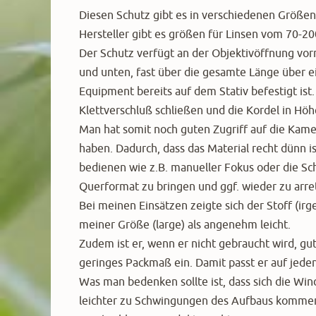
Diesen Schutz gibt es in verschiedenen Größen,
Hersteller gibt es größen für Linsen vom 70
Der Schutz verfügt an der Objektivöffnung vo
und unten, fast über die gesamte Länge über ei
Equipment bereits auf dem Stativ befestigt ist.
Klettverschluß schließen und die Kordel in Hö
Man hat somit noch guten Zugriff auf die Kame
haben. Dadurch, dass das Material recht dünn 
bedienen wie z.B. manueller Fokus oder die S
Querformat zu bringen und ggf. wieder zu arret
Bei meinen Einsätzen zeigte sich der Stoff (ir
meiner Größe (large) als angenehm leicht.
Zudem ist er, wenn er nicht gebraucht wird, g
geringes Packmaß ein. Damit passt er auf jeden
Was man bedenken sollte ist, dass sich die Wi
leichter zu Schwingungen des Aufbaus kommen k