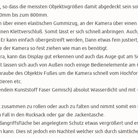
 so dass die meissten Objektivgrößen damit abgedeckt sein sol
-200mm bis zum 800mm.
rn über einen elastischen Gummizug, an der Kamera über einen
nen Klettverschluß. Somit lässt er sich schnell anbringen. Auc
 Er kann einfach übergestreift werden, Dann etwas fein justiert
he der Kamera so fest ziehen wie man es benötigt.
ra, kann das Display gut erkennen und auch das Auge gut am S
ist lassen sich auch von Außen noch einige Bedienelemente am 
chraube des Objektiv Fußes um die Kamera schnell vom Hochfor
ieren etc.
gendein Kunststoff Faser Gemisch) absolut Wasserdicht und mit 
ut zusammen zu rollen oder auch zu falten und nimmt somit ein 
 Fall in den Rucksack oder gar die Jackentasche.
ndangriffsfläche bei angelegtem Schutz etwas vergrößert und e
ann. Dies ist jedoch ein Nachteil welcher sich durch sämtlich