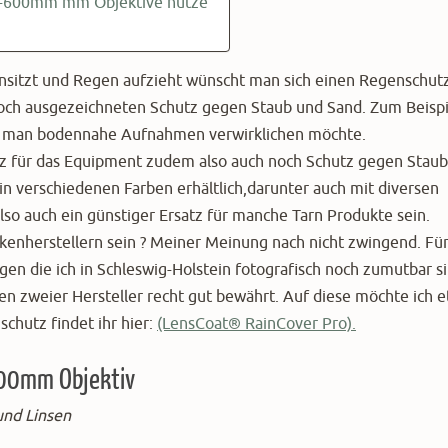
50-600mm mm Objektive nutze
nsitzt und Regen aufzieht wünscht man sich einen Regenschutz
och ausgezeichneten Schutz gegen Staub und Sand. Zum Beisp
nd man bodennahe Aufnahmen verwirklichen möchte.
 für das Equipment zudem also auch noch Schutz gegen Staub
in verschiedenen Farben erhältlich,darunter auch mit diversen
lso auch ein günstiger Ersatz für manche Tarn Produkte sein.
rkenherstellern sein ? Meiner Meinung nach nicht zwingend. Für
en die ich in Schleswig-Holstein fotografisch noch zumutbar s
iven zweier Hersteller recht gut bewährt. Auf diese möchte ich 
chutz findet ihr hier:
(LensCoat® RainCover Pro).
500mm Objektiv
und Linsen