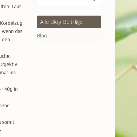
nach:
lten. Laut
Alle Blog-Beiträge
 Kordelzug
h, wenn das
Blog
, den
ucher
Objektiv
mat ins
~140g in
sehr
s somit
e