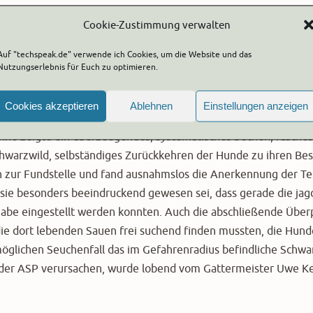
när. Es galt viele Schwierigkeiten zu erkennen und zu überwin
Cookie-Zustimmung verwalten
 bis sonntags jeweils
Auf "techspeak.de" verwende ich Cookies, um die Website und das
tem Gelände mit mehreren
Nutzungserlebnis für Euch zu optimieren.
ische und weniger frische Schwartenteile umgebunden waren, a
ams so weit, dass sie ihre Arbeitsweise der Stiftung, dem Team 
Cookies akzeptieren
Ablehnen
Einstellungen anzeigen
Vorstand der Kreisjägerschaft Segeberg vorstellen konnten. D
panne zeigte ein überzeugendes, systematisches Suchen, rasches
hwarzwild, selbständiges Zurückkehren der Hunde zu ihren Bes
n zur Fundstelle und fand ausnahmslos die Anerkennung der Te
ür sie besonders beeindruckend gewesen sei, dass gerade die jag
gabe eingestellt werden konnten. Auch die abschließende Über
die dort lebenden Sauen frei suchend finden mussten, die Hund
 möglichen Seuchenfall das im Gefahrenradius befindliche Schwa
g der ASP verursachen, wurde lobend vom Gattermeister Uwe 