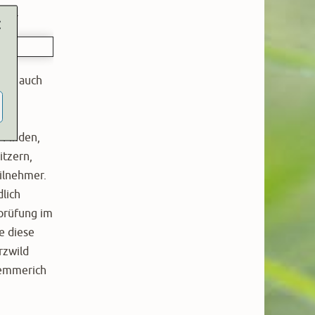
den.
ber auch
des
ie
 Finden,
itzern,
ilnehmer.
dlich
prüfung im
e diese
rzwild
Kemmerich