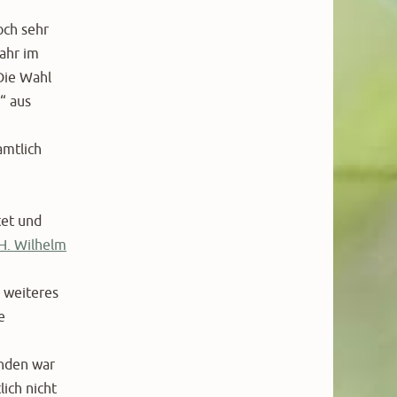
och sehr
fahr im
Die Wahl
“ aus
amtlich
tet und
H. Wilhelm
 weiteres
e
enden war
ich nicht