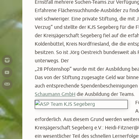
Ernstfall mehrere Suchen-Teams zur Verfügung
Erfahrene Flächensuchhunde-Ausbilder zu finden
viel schwieriger. Eine private Stiftung, die mit
Verzug“ und stellte der KJS Segeberg für die
der Kreisjägerschaft Segeberg fiel auf die erf
Koldenbüttel, Kreis Nordfriesland, die die ent
besitzen. So ist Jörg Oestreich bundesweit als
unterwegs. Der
„28 Pfotenshop“ wurde mit der Ausbildung bea
Das von der Stiftung zugesagte Geld war binn
auch entsprechende Spendenbescheinigungen a
Schaumann GmbH
die Ausbildung der Teams.
F
A
erforderlich. Aus diesem Grund werden weiter
Kreisjägerschaft Segeberg e.V.: Heidi-Fitzner
ein wesentlicher Teil des schnellen Lernerfolg