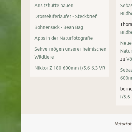
Ansitzhütte bauen
Sebas
Bild
Drosseluferläufer - Steckbrief
Thom
Bohnensack - Bean Bag
Bild
Apps in der Naturfotografie
Neue 
Sehvermögen unserer heimischen
Natur
Wildtiere
zu
Vö
Nikkor Z 180-600mm f/5.6-6.3 VR
Sebas
600mm
bern
f/5.6
Naturfoto