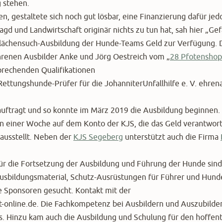
 stehen.
, gestaltete sich noch gut lösbar, eine Finanzierung dafür jed
 Jagd und Landwirtschaft originär nichts zu tun hat, sah hier „Ge
 Flächensuch-Ausbildung der Hunde-Teams Geld zur Verfügung. 
ahrenen Ausbilder Anke und Jörg Oestreich vom „
28 Pfotenshop
sprechenden Qualifikationen
 Rettungshunde-Prüfer für die JohanniterUnfallhilfe e. V. ehren
uftragt und so konnte im März 2019 die Ausbildung beginnen.
en einer Woche auf dem Konto der KJS, die das Geld verantwor
usstellt. Neben der
KJS Segeberg
unterstützt auch die Firma
ür die Fortsetzung der Ausbildung und Führung der Hunde sind
usbildungsmaterial, Schutz-Ausrüstungen für Führer und Hund
e Sponsoren gesucht. Kontakt mit der
@t-online.de. Die Fachkompetenz bei Ausbildern und Auszubild
es. Hinzu kam auch die Ausbildung und Schulung für den hoffentl