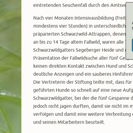
eintretenden Seuchenfall durch den Amtsveteri
Nach vier Monaten Intensivausbildung (freitags
mindestens vier Stunden) in unterschiedlichs
präparierten Schwarzwild-Attrappen, denen fr
an bis zu 14 Tage altem Fallwild, waren alle Te
Schwarzwildgatters Segeberger Heide und dem 
Präsentation der Fallwildsuche aller fünf Ges
keinen direkten Kontakt zwischen Hund und Sc
deutliche Anzeigen und ein sauberes Hinführe
Die Vertreterin der Stiftung teilte mit, dass f
geführten Hunde so schnell auf eine neue Auf
Schwarzwildgatter, bei der die fünf Gespanne 
jedoch nicht jagen durften, damit sie nicht im
verfolgen und damit eine weitere Verbreitun
und seinen Mitarbeitern beurteilt.