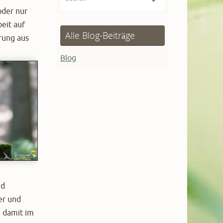
nach:
oder nur
eit auf
Alle Blog-Beiträge
rung aus
Blog
nd
er und
, damit im