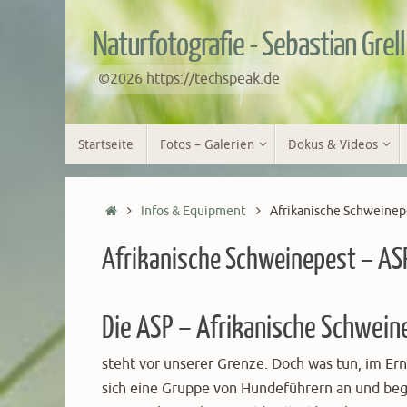
Zum
Inhalt
Naturfotografie - Sebastian Grell
springen
©2026 https://techspeak.de
Zum
Startseite
Fotos – Galerien
Dokus & Videos
Inhalt
springen
Start
Infos & Equipment
Afrikanische Schweinep
Afrikanische Schweinepest – AS
Die ASP – Afrikanische Schwein
steht vor unserer Grenze. Doch was tun, im Ern
sich eine Gruppe von Hundeführern an und beg