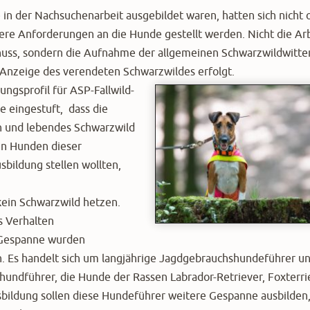
 in der Nachsuchenarbeit ausgebildet waren, hatten sich nicht 
ere Anforderungen an die Hunde gestellt werden. Nicht die Arb
uss, sondern die Aufnahme der allgemeinen Schwarzwildwitte
e Anzeige des verendeten Schwarzwildes erfolgt.
ungsprofil für ASP-Fallwild-
 eingestuft, dass die
n und lebendes Schwarzwild
ren Hunden dieser
bildung stellen wollten,
 kein Schwarzwild hetzen.
s Verhalten
f Gespanne wurden
en. Es handelt sich um langjährige Jagdgebrauchshundeführer u
undführer, die Hunde der Rassen Labrador-Retriever, Foxterri
usbildung sollen diese Hundeführer weitere Gespanne ausbilden