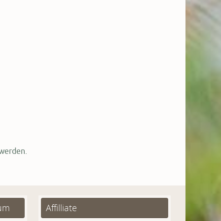
 werden.
sum
Affilliate