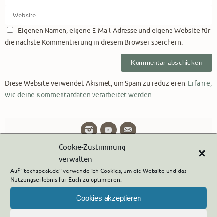
Eigenen Namen, eigene E-Mail-Adresse und eigene Website für
die nächste Kommentierung in diesem Browser speichern.
Diese Website verwendet Akismet, um Spam zu reduzieren.
Erfahre,
wie deine Kommentardaten verarbeitet werden.
Cookie-Zustimmung
verwalten
Blog via E-Mail abonnieren
Auf "techspeak.de" verwende ich Cookies, um die Website und das
Nutzungserlebnis für Euch zu optimieren.
Gib deine E-Mail-Adresse an, um diesen Blog zu abonnieren und
Benachrichtigungen über neue Beiträge via E-Mail zu erhalten.
Cookies akzeptieren
Die E-Mail Adresse wird nicht an Dritte weitergegeben!