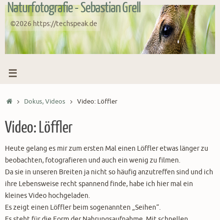
Naturfotografie - Sebastian Grell
Zum
Inhalt
©2026 https://techspeak.de
springen
Start
Dokus, Videos
Video: Löffler
Video: Löffler
Heute gelang es mir zum ersten Mal einen Löffler etwas länger zu
beobachten, fotografieren und auch ein wenig zu filmen.
Da sie in unseren Breiten ja nicht so häufig anzutreffen sind und ich
ihre Lebensweise recht spannend finde, habe ich hier mal ein
kleines Video hochgeladen.
Es zeigt einen Löffler beim sogenannten „Seihen“.
Es steht für die Form der Nahrungsaufnahme. Mit schnellen