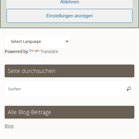
Ablehnen
E-
Mail-
Einstellungen anzeigen
Adresse
Abonnieren
Powered by
Translate
Seite durchsuchen
Su
Suche
na
Alle Blog-Beiträge
Blog