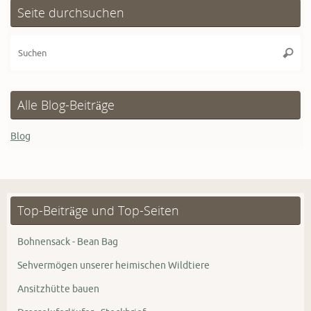
Seite durchsuchen
Su
Suche
na
Alle Blog-Beiträge
Blog
Top-Beiträge und Top-Seiten
Bohnensack - Bean Bag
Sehvermögen unserer heimischen Wildtiere
Ansitzhütte bauen