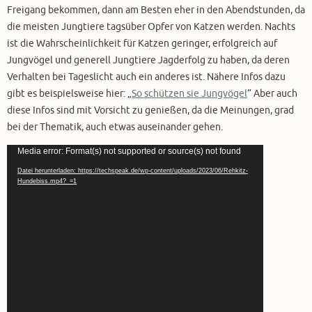
Freigang bekommen, dann am Besten eher in den Abendstunden, da
die meisten Jungtiere tagsüber Opfer von Katzen werden. Nachts
ist die Wahrscheinlichkeit für Katzen geringer, erfolgreich auf
Jungvögel und generell Jungtiere Jagderfolg zu haben, da deren
Verhalten bei Tageslicht auch ein anderes ist. Nähere Infos dazu
gibt es beispielsweise hier: „
So schützen sie Jungvögel
“ Aber auch
diese Infos sind mit Vorsicht zu genießen, da die Meinungen, grad
bei der Thematik, auch etwas auseinander gehen.
Video-
Media error: Format(s) not supported or source(s) not found
Player
Datei herunterladen: https://techspeak.de/wp-content/uploads/2023/06/Rehkitz-
Hundebiss.mp4?_=1