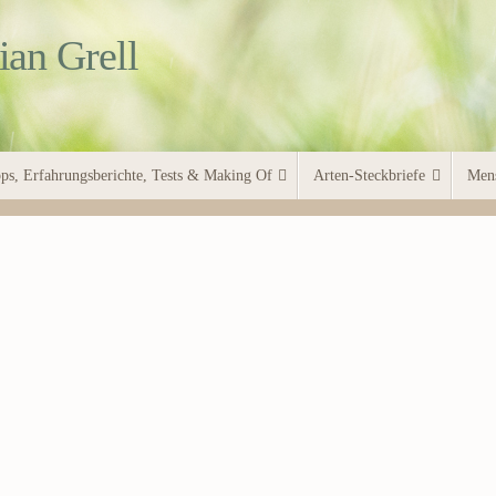
ian Grell
ps, Erfahrungsberichte, Tests & Making Of
Arten-Steckbriefe
Men