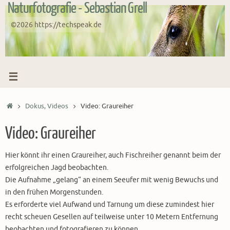
Naturfotografie - Sebastian Grell
Zum
Inhalt
©2026 https://techspeak.de
springen
Start
Dokus, Videos
Video: Graureiher
Video: Graureiher
Hier könnt ihr einen Graureiher, auch Fischreiher genannt beim der
erfolgreichen Jagd beobachten.
Die Aufnahme „gelang“ an einem Seeufer mit wenig Bewuchs und
in den frühen Morgenstunden.
Es erforderte viel Aufwand und Tarnung um diese zumindest hier
recht scheuen Gesellen auf teilweise unter 10 Metern Entfernung
beobachten und fotografieren zu können.