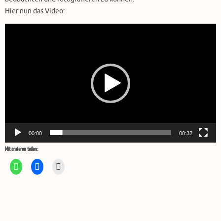
Hier nun das Video:
Video-
Player
00:00
00:32
Mit anderen teilen: