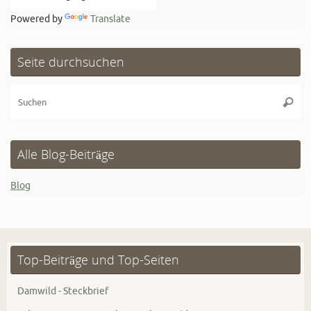
Powered by
Translate
Seite durchsuchen
Su
Suche
na
Alle Blog-Beiträge
Blog
Top-Beiträge und Top-Seiten
Damwild - Steckbrief