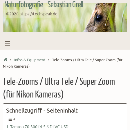
Naturfotografie - Sebastian Grell
Zum
Inhalt
©2026 https://techspeak.de
springen
Start
Infos & Equipment
Tele-Zooms / Ultra Tele / Super Zoom (für
Nikon Kameras)
Tele-Zooms / Ultra Tele / Super Zoom
(für Nikon Kameras)
Schnellzugriff - Seiteninhalt
Tamron 70-300 f4-5.6 DI VC USD