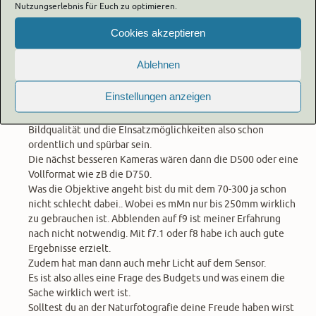
Nutzungserlebnis für Euch zu optimieren.
Generell ist die D3400 keine schlechte Kamera. Der
Funktions- Bedienumfang der D7500 ist natürlich schon
Cookies akzeptieren
deutlich fortschrittlicher.
Zudem ist die D7500 in höheren ISO Bereichen etwas besser,
Ablehnen
hat eine schnellere Serienbildgeschwindigkeit und auch
mehr AF Meßfelder. Das ist bei der Bildgestaltung schon viel
Einstellungen anzeigen
wert.
Der Schritt von der D3400 zur D7500 sollte in Bezug auf die
Bildqualität und die EInsatzmöglichkeiten also schon
ordentlich und spürbar sein.
Die nächst besseren Kameras wären dann die D500 oder eine
Vollformat wie zB die D750.
Was die Objektive angeht bist du mit dem 70-300 ja schon
nicht schlecht dabei.. Wobei es mMn nur bis 250mm wirklich
zu gebrauchen ist. Abblenden auf f9 ist meiner Erfahrung
nach nicht notwendig. Mit f7.1 oder f8 habe ich auch gute
Ergebnisse erzielt.
Zudem hat man dann auch mehr Licht auf dem Sensor.
Es ist also alles eine Frage des Budgets und was einem die
Sache wirklich wert ist.
Solltest du an der Naturfotografie deine Freude haben wirst