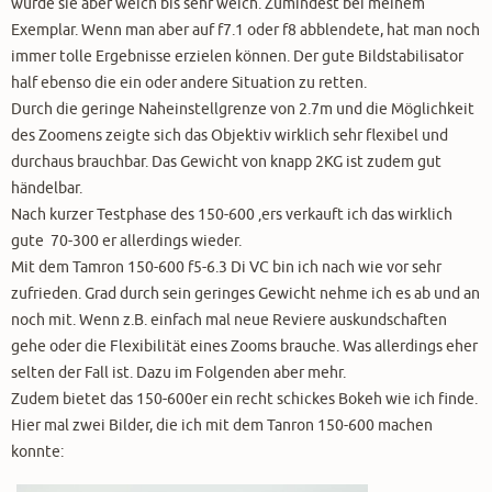
wurde sie aber weich bis sehr weich. Zumindest bei meinem
Exemplar. Wenn man aber auf f7.1 oder f8 abblendete, hat man noch
immer tolle Ergebnisse erzielen können. Der gute Bildstabilisator
half ebenso die ein oder andere Situation zu retten.
Durch die geringe Naheinstellgrenze von 2.7m und die Möglichkeit
des Zoomens zeigte sich das Objektiv wirklich sehr flexibel und
durchaus brauchbar. Das Gewicht von knapp 2KG ist zudem gut
händelbar.
Nach kurzer Testphase des 150-600 ‚ers verkauft ich das wirklich
gute 70-300 er allerdings wieder.
Mit dem Tamron 150-600 f5-6.3 Di VC bin ich nach wie vor sehr
zufrieden. Grad durch sein geringes Gewicht nehme ich es ab und an
noch mit. Wenn z.B. einfach mal neue Reviere auskundschaften
gehe oder die Flexibilität eines Zooms brauche. Was allerdings eher
selten der Fall ist. Dazu im Folgenden aber mehr.
Zudem bietet das 150-600er ein recht schickes Bokeh wie ich finde.
Hier mal zwei Bilder, die ich mit dem Tanron 150-600 machen
konnte: