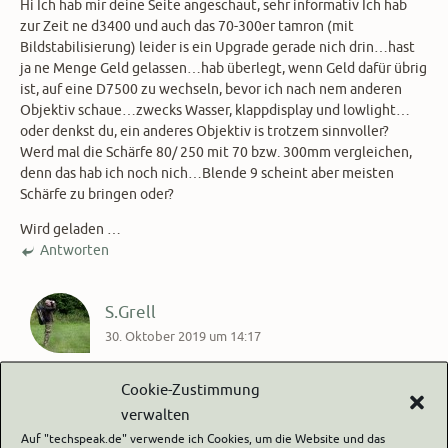
Hi Ich hab mir deine Seite angeschaut, sehr informativ Ich hab
zur Zeit ne d3400 und auch das 70-300er tamron (mit
Bildstabilisierung) leider is ein Upgrade gerade nich drin…hast
ja ne Menge Geld gelassen…hab überlegt, wenn Geld dafür übrig
ist, auf eine D7500 zu wechseln, bevor ich nach nem anderen
Objektiv schaue…zwecks Wasser, klappdisplay und lowlight…
oder denkst du, ein anderes Objektiv is trotzem sinnvoller?
Werd mal die Schärfe 80/ 250 mit 70 bzw. 300mm vergleichen,
denn das hab ich noch nich…Blende 9 scheint aber meisten
Schärfe zu bringen oder?
Wird geladen …
Antworten
S.Grell
30. Oktober 2019 um 14:17
Moin Fabian !
Cookie-Zustimmung
Vielen Dank für dein Feedback. Generell ist es schwierig
verwalten
Tipps zu Equipment zu geben, wenn man das maximale
Auf "techspeak.de" verwende ich Cookies, um die Website und das
Wunsch Budget und das geplante Einsatzgebiet nicht kennt.