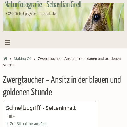
Naturfotografie - Sebastian Grell
Zum
Inhalt
©2026 https://techspeak.de
springen
Start
Making Of
Zwergtaucher – Ansitz in der blauen und goldenen
Stunde
Zwergtaucher – Ansitz in der blauen und
goldenen Stunde
Schnellzugriff - Seiteninhalt
Zur Situation am See