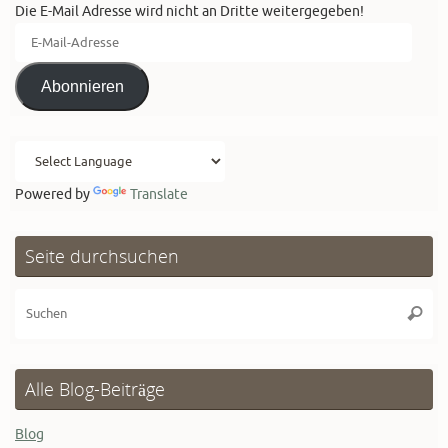
Die E-Mail Adresse wird nicht an Dritte weitergegeben!
E-
Mail-
Adresse
Abonnieren
Powered by
Translate
Seite durchsuchen
Su
Suche
na
Alle Blog-Beiträge
Blog