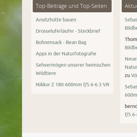
Top-Beiträge und Top-Seiten
Aktu
Ansitzhütte bauen
Sebas
Bild
Drosseluferläufer - Steckbrief
Thom
Bohnensack - Bean Bag
Bild
Apps in der Naturfotografie
Neue 
Sehvermögen unserer heimischen
Natur
Wildtiere
zu
Vö
Nikkor Z 180-600mm f/5.6-6.3 VR
Sebas
600mm
bern
f/5.6