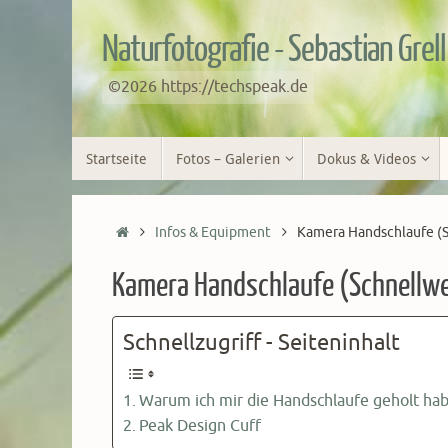
Zum
Inhalt
Naturfotografie - Sebastian Grell
springen
©2026 https://techspeak.de
Zum
Startseite
Fotos – Galerien
Dokus & Videos
Inhalt
springen
Start
Infos & Equipment
Kamera Handschlaufe (
Kamera Handschlaufe (Schnellwe
Schnellzugriff - Seiteninhalt
Warum ich mir die Handschlaufe geholt ha
Peak Design Cuff