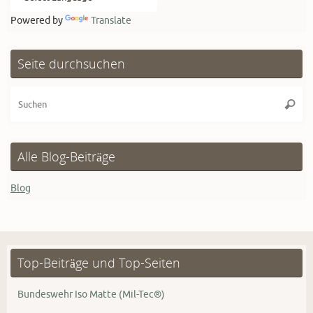
Powered by
Translate
Seite durchsuchen
Su
Suche
na
Alle Blog-Beiträge
Blog
Top-Beiträge und Top-Seiten
Bundeswehr Iso Matte (Mil-Tec®)