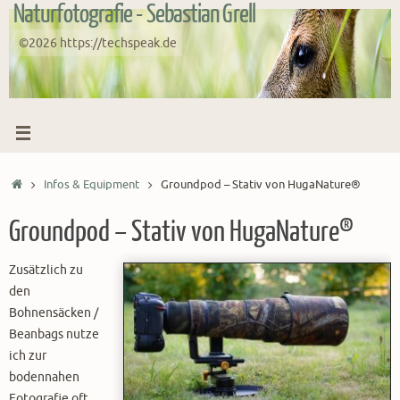
Naturfotografie - Sebastian Grell
Zum
Inhalt
©2026 https://techspeak.de
springen
Start
Infos & Equipment
Groundpod – Stativ von HugaNature®
Groundpod – Stativ von HugaNature®
Zusätzlich zu
den
Bohnensäcken /
Beanbags nutze
ich zur
bodennahen
Fotografie oft