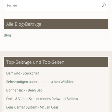
Su
Suche
na
Alle Blog-Beiträge
Blog
Top-Beiträge und Top-Seiten
Damwild - Steckbrief
Sehvermögen unserer heimischen Wildtiere
Bohnensack - Bean Bag
Doku & Video: Schreckendes Rehwild (Bellen)
Lens Carrier System - Mr Jan Gear