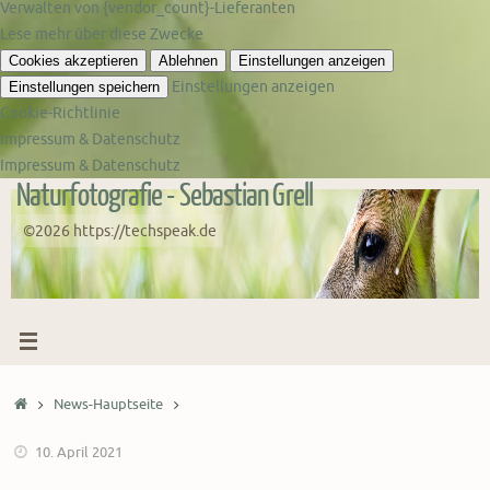
Verwalten von {vendor_count}-Lieferanten
Lese mehr über diese Zwecke
Cookies akzeptieren
Ablehnen
Einstellungen anzeigen
Einstellungen anzeigen
Einstellungen speichern
Cookie-Richtlinie
Impressum & Datenschutz
Impressum & Datenschutz
Naturfotografie - Sebastian Grell
Zum
Inhalt
©2026 https://techspeak.de
springen
Start
News-Hauptseite
10. April 2021