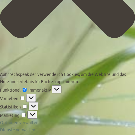
Auf "techspeak.de" verwende ich Cookies, um die Website und das
Nutzungserlebnis für Euch zu optimieren.
Funktional
Funktional
Immer aktiv
Vorlieben
Vorlieben
Statistiken
Statistiken
Marketing
Marketing
Optionen verwalten
Dienste verwalten