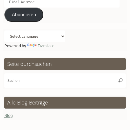
Mail-
Adresse
Abonnieren
Powered by
Translate
Seite durchsuchen
Su
Suche
na
Alle Blog-Beiträge
Blog