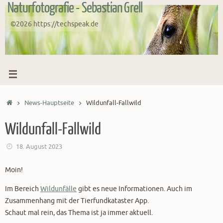
Naturfotografie - Sebastian Grell
Zum
Inhalt
©2026 https://techspeak.de
springen
Start
News-Hauptseite
Wildunfall-Fallwild
Wildunfall-Fallwild
18. August 2023
Moin!
Im Bereich
Wildunfälle
gibt es neue Informationen. Auch im
Zusammenhang mit der Tierfundkataster App.
Schaut mal rein, das Thema ist ja immer aktuell.