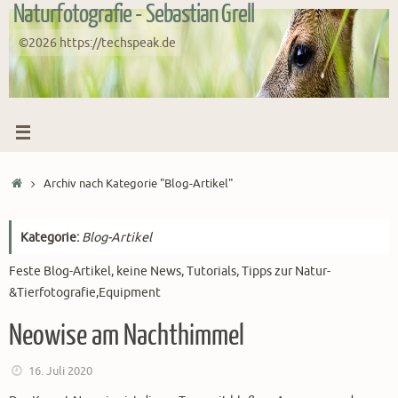
Naturfotografie - Sebastian Grell
Zum
Inhalt
©2026 https://techspeak.de
springen
Start
Archiv nach Kategorie "Blog-Artikel"
Kategorie:
Blog-Artikel
Feste Blog-Artikel, keine News, Tutorials, Tipps zur Natur-
&Tierfotografie,Equipment
Neowise am Nachthimmel
16. Juli 2020