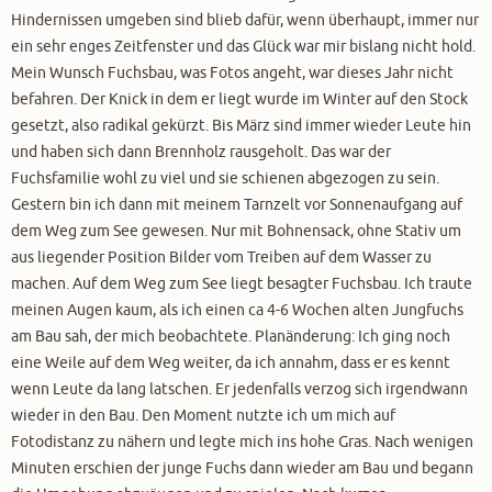
Hindernissen umgeben sind blieb dafür, wenn überhaupt, immer nur
ein sehr enges Zeitfenster und das Glück war mir bislang nicht hold.
Mein Wunsch Fuchsbau, was Fotos angeht, war dieses Jahr nicht
befahren. Der Knick in dem er liegt wurde im Winter auf den Stock
gesetzt, also radikal gekürzt. Bis März sind immer wieder Leute hin
und haben sich dann Brennholz rausgeholt. Das war der
Fuchsfamilie wohl zu viel und sie schienen abgezogen zu sein.
Gestern bin ich dann mit meinem Tarnzelt vor Sonnenaufgang auf
dem Weg zum See gewesen. Nur mit Bohnensack, ohne Stativ um
aus liegender Position Bilder vom Treiben auf dem Wasser zu
machen. Auf dem Weg zum See liegt besagter Fuchsbau. Ich traute
meinen Augen kaum, als ich einen ca 4-6 Wochen alten Jungfuchs
am Bau sah, der mich beobachtete. Planänderung: Ich ging noch
eine Weile auf dem Weg weiter, da ich annahm, dass er es kennt
wenn Leute da lang latschen. Er jedenfalls verzog sich irgendwann
wieder in den Bau. Den Moment nutzte ich um mich auf
Fotodistanz zu nähern und legte mich ins hohe Gras. Nach wenigen
Minuten erschien der junge Fuchs dann wieder am Bau und begann