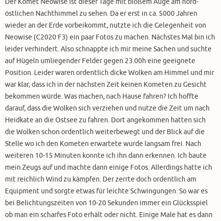
Der Komet Neowise ist dieser Tage mit bloßem Auge am nord-
östlichen Nachthimmel zu sehen. Da er erst in ca. 5000 Jahren
wieder an der Erde vorbeikommt, nutzte ich die Gelegenheit von
Neowise (C2020 F3) ein paar Fotos zu machen. Nächstes Mal bin ich
leider verhindert. Also schnappte ich mir meine Sachen und suchte
auf Hügeln umliegender Felder gegen 23.00h eine geeignete
Position. Leider waren ordentlich dicke Wolken am Himmel und mir
war klar, dass ich in der nächsten Zeit keinen Kometen zu Gesicht
bekommen würde. Was machen, nach Hause fahren? Ich hoffte
darauf, dass die Wolken sich verziehen und nutze die Zeit um nach
Heidkate an die Ostsee zu fahren. Dort angekommen hatten sich
die Wolken schon ordentlich weiterbewegt und der Blick auf die
Stelle wo ich den Kometen erwartete wurde langsam frei. Nach
weiteren 10-15 Minuten konnte ich ihn dann erkennen. Ich baute
mein Zeugs auf und machte dann einige Fotos. Allerdings hatte ich
mit reichlich Wind zu kämpfen. Der zerrte doch ordentlich am
Equipment und sorgte etwas für leichte Schwingungen. So war es
bei Belichtungszeiten von 10-20 Sekunden immer ein Glücksspiel
ob man ein scharfes Foto erhält oder nicht. Einige Male hat es dann