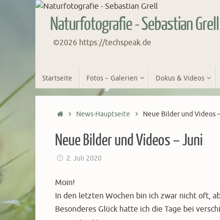
Zum
Inhalt
Naturfotografie - Sebastian Grell
springen
©2026 https://techspeak.de
Zum
Startseite
Fotos – Galerien
Dokus & Videos
Inhalt
springen
Start
News-Hauptseite
Neue Bilder und Videos –
Neue Bilder und Videos – Juni
2. Juli 2020
Moin!
In den letzten Wochen bin ich zwar nicht oft,
Besonderes Glück hatte ich die Tage bei vers