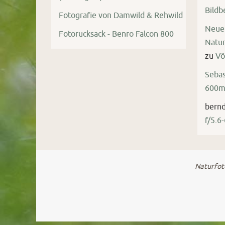
Bild
Fotografie von Damwild & Rehwild
Neue 
Fotorucksack - Benro Falcon 800
Natur
zu
Vö
Sebas
600mm
bern
f/5.6
Naturfoto